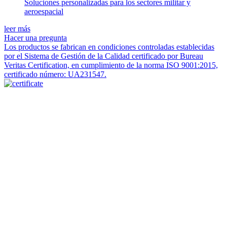
Soluciones personalizadas para los sectores militar y
aeroespacial
leer más
Hacer una pregunta
Los productos se fabrican en condiciones controladas establecidas
por el Sistema de Gestión de la Calidad certificado por Bureau
Veritas Certification, en cumplimiento de la norma ISO 9001:2015,
certificado número: UA231547.
Todos los derechos reservados • ECOTEST GROUP © 2002 -