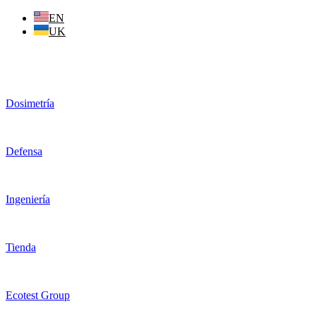
Ir
EN
al
UK
contenido
Dosimetría
Defensa
Ingeniería
Tienda
Ecotest Group