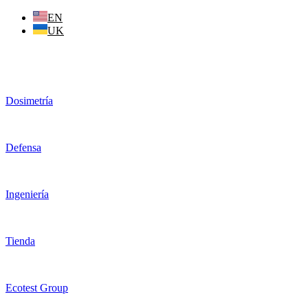
Ir
EN
al
UK
contenido
Dosimetría
Defensa
Ingeniería
Tienda
Ecotest Group