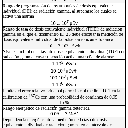
10 ... 10
μSv
Rango de programación de los umbrales de dosis equivalente
individual (DEI) de radiación gamma, al superarse los cuales se
activa una alarma
7
10 ... 10
μSv
Rango de tasa de dosis equivalente individual (TDEI) de radiación
gamma en el que el dosimentro ID-25 debe efectuar la medición de
dosis equivalente individual de la radiación ionizante fotónica
6
10 ... 2·10
μSv/h
Niveles umbral de la tasa de dosis equivalente induvidual (TDEI) de
radiación gamma, cuya superación activa una señal de alarma:
3
1·10
μSv/h
3
10·10
μSv/h
3
100·10
μSv/h
6
1·10
μSv/h
Límite del error relativo principal permisible al medir la DEI en la
137
calibración de
Cs con una probabilidad de confianza de 0.95
15 %
Rango energético de radiación gamma detectada
0.05 ... 3 MeV
Dependencia energética de la medición de la tasa de dosis
equivalente individual de radiación gamma en el intervalo de